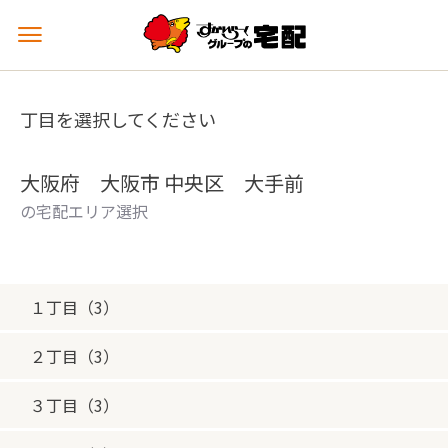
メ
ニ
ュ
ー
丁目を選択してください
を
開
く
大阪府 大阪市 中央区 大手前
の宅配エリア選択
１丁目（3）
２丁目（3）
３丁目（3）