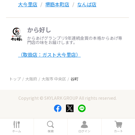
大今里店
堺筋本町店
なんば店
から好し
からあげグランプリ9年連続金賞の本格からあげ専
門店の味をお届けします。
（取扱店：ガスト大今里店）
トップ
大阪府
大阪市 中央区
谷町
Copyright © SKYLARK GROUP All rights reserved.
ホ
検
ロ
カ
ー
索
グ
ー
ホーム
検索
ログイン
カート