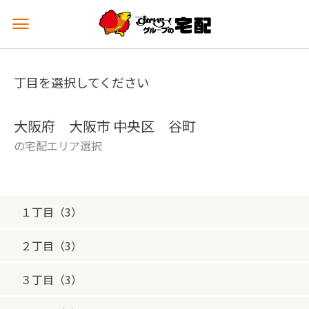
メ
ニ
ュ
ー
丁目を選択してください
を
開
く
大阪府 大阪市 中央区 谷町
の宅配エリア選択
１丁目（3）
２丁目（3）
３丁目（3）