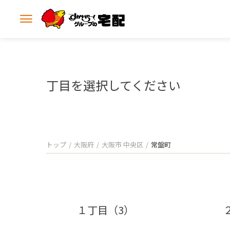
メ
ニ
ュ
ー
を
開
丁目を選択してください
く
トップ
大阪府
大阪市 中央区
常盤町
１丁目（3）