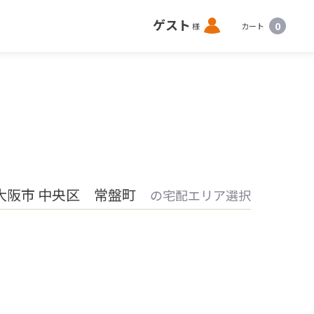
ロ
ゲスト
0
様
カート
グ
イ
ン
大阪市 中央区 常盤町
の宅配エリア選択