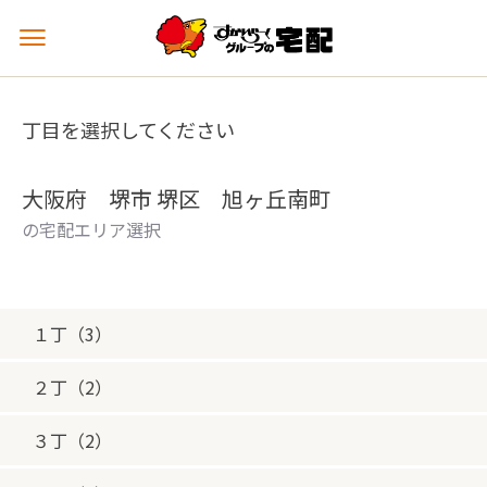
メ
ニ
ュ
ー
丁目を選択してください
を
開
く
大阪府 堺市 堺区 旭ヶ丘南町
の宅配エリア選択
１丁（3）
２丁（2）
３丁（2）