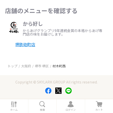
店舗のメニューを確認する
から好し
からあげグランプリ9年連続金賞の本格からあげ専
門店の味をお届けします。
堺鉄砲町店
トップ
大阪府
堺市 堺区
材木町西
Copyright © SKYLARK GROUP All rights reserved.
ホ
検
ロ
カ
ー
索
グ
ー
ホーム
検索
ログイン
カート