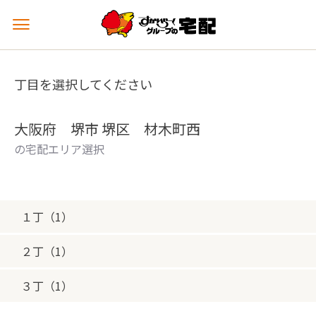
メ
ニ
ュ
ー
丁目を選択してください
を
開
く
大阪府 堺市 堺区 材木町西
の宅配エリア選択
１丁（1）
２丁（1）
３丁（1）