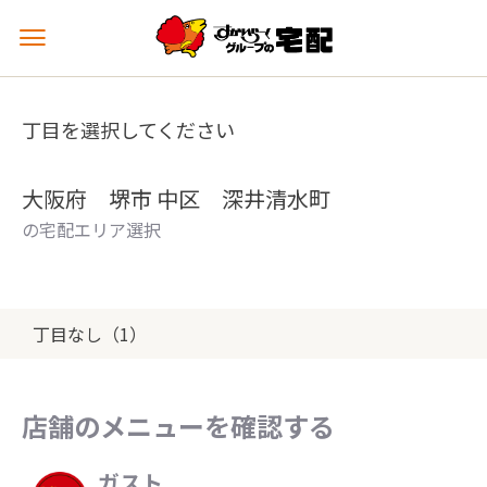
メ
ニ
ュ
ー
丁目を選択してください
を
開
く
大阪府 堺市 中区 深井清水町
の宅配エリア選択
丁目なし（1）
店舗のメニューを確認する
ガスト