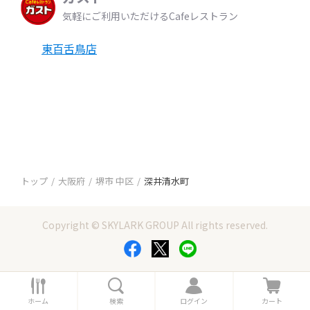
気軽にご利用いただけるCafeレストラン
東百舌鳥店
トップ
大阪府
堺市 中区
深井清水町
Copyright © SKYLARK GROUP All rights reserved.
ホ
検
ロ
カ
ー
索
グ
ー
ホーム
検索
ログイン
カート