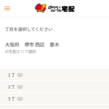
メ
ニ
ュ
ー
丁目を選択してください
を
開
く
大阪府 堺市 西区 菱木
の宅配エリア選択
１丁（1）
２丁（1）
３丁（1）