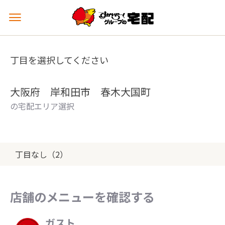
メ
ニ
ュ
ー
丁目を選択してください
を
開
く
大阪府 岸和田市 春木大国町
の宅配エリア選択
丁目なし（2）
店舗のメニューを確認する
ガスト