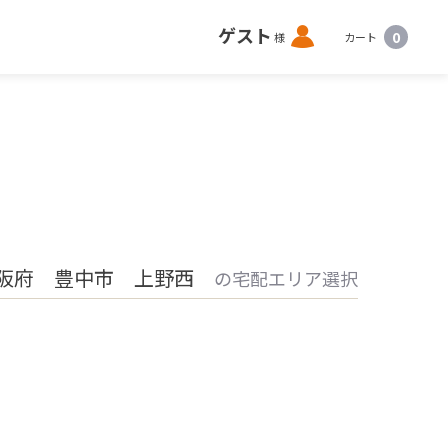
ロ
ゲスト
0
様
カート
グ
イ
ン
阪府 豊中市 上野西
の宅配エリア選択