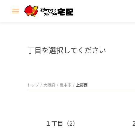
メ
ニ
ュ
ー
を
開
丁目を選択してください
く
トップ
大阪府
豊中市
上野西
１丁目（2）