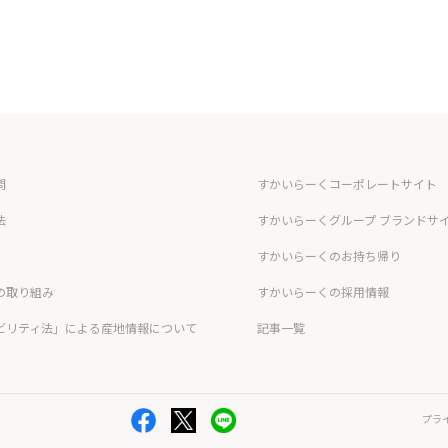
問
すかいらーくコーポレートサイト
法
すかいらーくグループ ブランドサ
すかいらーくのお持ち帰り
の取り組み
すかいらーくの採用情報
ビリティ法」による産地情報について
記事一覧
プラ