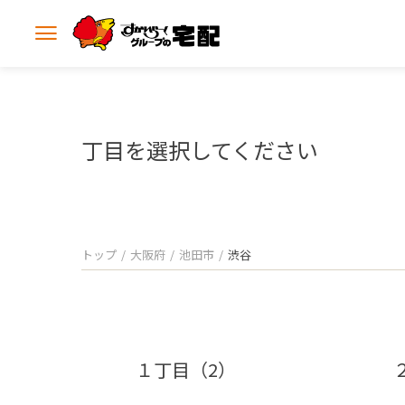
メ
ニ
ュ
ー
を
開
丁目を選択してください
く
トップ
大阪府
池田市
渋谷
１丁目（2）