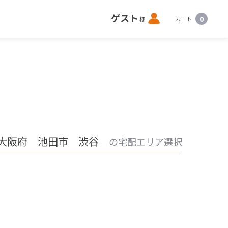
ロ
ゲスト
0
様
カート
グ
イ
ン
大阪府 池田市 渋谷
の宅配エリア選択