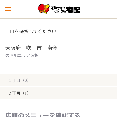
メ
ニ
ュ
ー
丁目を選択してください
を
開
く
大阪府 吹田市 南金田
の宅配エリア選択
１丁目（0）
２丁目（1）
店舗のメニューを確認する