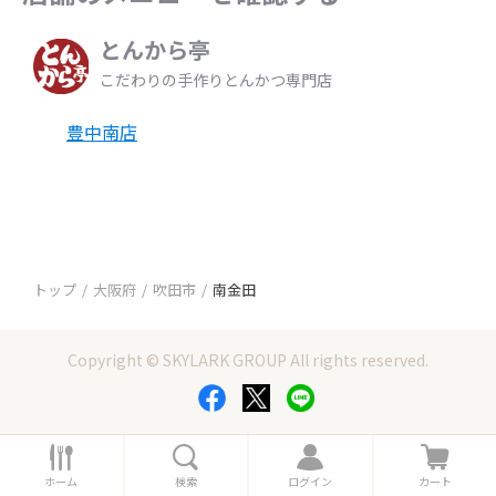
とんから亭
こだわりの手作りとんかつ専門店
豊中南店
トップ
大阪府
吹田市
南金田
Copyright © SKYLARK GROUP All rights reserved.
ホ
検
ロ
カ
ー
索
グ
ー
ホーム
検索
ログイン
カート