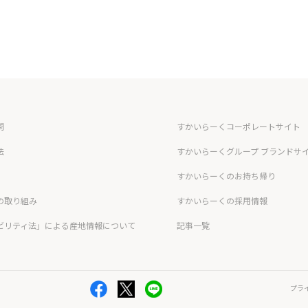
問
すかいらーくコーポレートサイト
法
すかいらーくグループ ブランドサ
すかいらーくのお持ち帰り
の取り組み
すかいらーくの採用情報
ビリティ法」による産地情報について
記事一覧
プラ