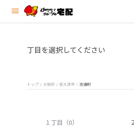
メ
ニ
ュ
ー
を
開
丁目を選択してください
く
トップ
大阪府
泉大津市
池浦町
１丁目（0）