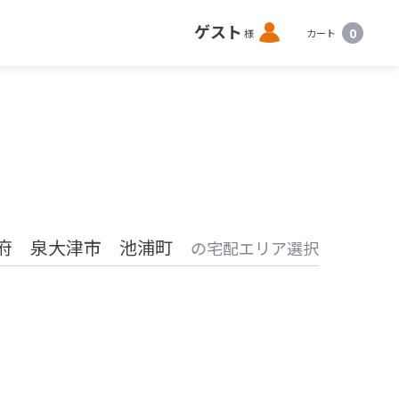
ロ
ゲスト
0
様
カート
グ
イ
ン
府 泉大津市 池浦町
の宅配エリア選択