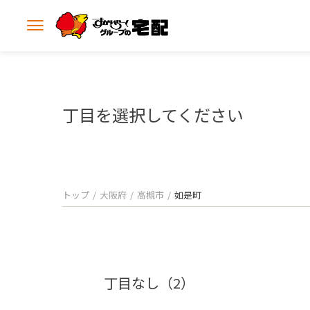
メ
ニ
ュ
ー
を
開
丁目を選択してください
く
トップ
大阪府
高槻市
如是町
丁目なし（2）