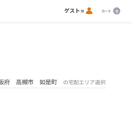
ロ
ゲスト
0
様
カート
グ
イ
ン
阪府 高槻市 如是町
の宅配エリア選択