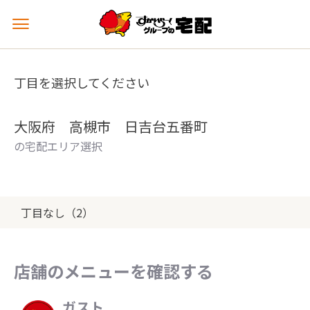
メ
ニ
ュ
ー
丁目を選択してください
を
開
く
大阪府 高槻市 日吉台五番町
の宅配エリア選択
丁目なし（2）
店舗のメニューを確認する
ガスト