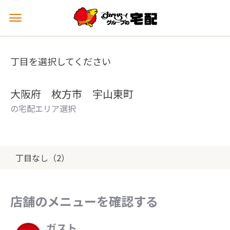
メ
ニ
ュ
ー
丁目を選択してください
を
開
く
大阪府 枚方市 宇山東町
の宅配エリア選択
丁目なし（2）
店舗のメニューを確認する
ガスト