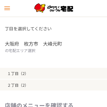
メ
ニ
ュ
ー
丁目を選択してください
を
開
く
大阪府 枚方市 大峰元町
の宅配エリア選択
１丁目（2）
２丁目（2）
店舗のメニューを確認する