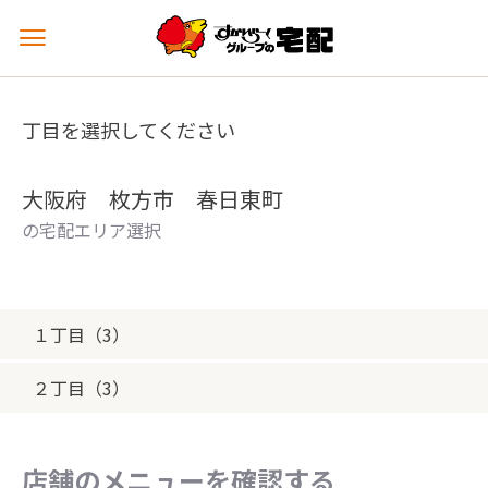
メ
ニ
ュ
ー
丁目を選択してください
を
開
く
大阪府 枚方市 春日東町
の宅配エリア選択
１丁目（3）
２丁目（3）
店舗のメニューを確認する