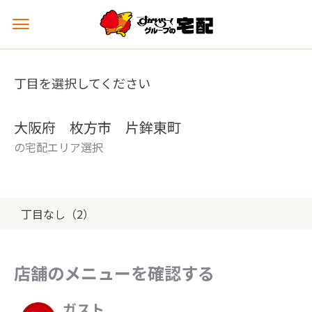
メ
ニ
ュ
ー
丁目を選択してください
を
開
く
大阪府 枚方市 片鉾東町
の宅配エリア選択
丁目なし（2）
店舗のメニューを確認する
ガスト