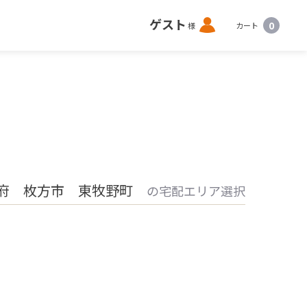
ロ
ゲスト
0
様
カート
グ
イ
ン
府 枚方市 東牧野町
の宅配エリア選択