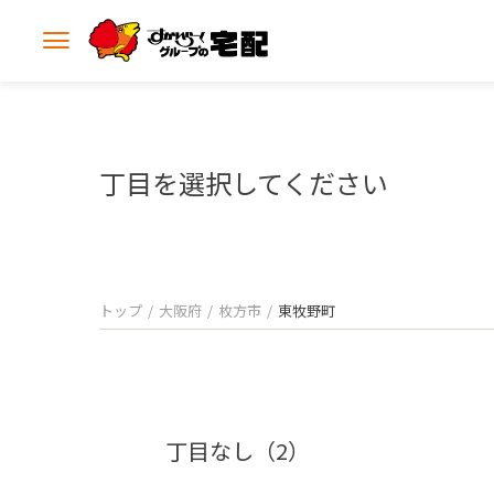
メ
ニ
ュ
ー
を
開
丁目を選択してください
く
トップ
大阪府
枚方市
東牧野町
丁目なし（2）