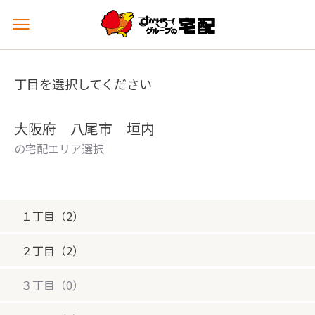
メ
ニ
ュ
ー
丁目を選択してください
を
開
く
大阪府 八尾市 垣内
の宅配エリア選択
１丁目（2）
２丁目（2）
３丁目（0）