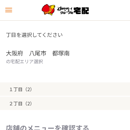
メ
ニ
ュ
ー
丁目を選択してください
を
開
く
大阪府 八尾市 都塚南
の宅配エリア選択
１丁目（2）
２丁目（2）
店舗のメニューを確認する