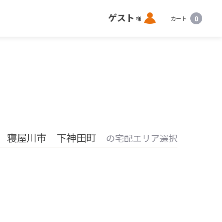
ロ
ゲスト
0
様
カート
グ
イ
ン
 寝屋川市 下神田町
の宅配エリア選択