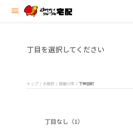
メ
ニ
ュ
ー
を
開
丁目を選択してください
く
トップ
大阪府
寝屋川市
下神田町
丁目なし（1）