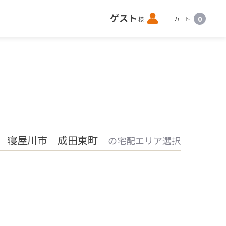
ロ
ゲスト
0
様
カート
グ
イ
ン
 寝屋川市 成田東町
の宅配エリア選択