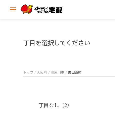
メ
ニ
ュ
ー
を
開
丁目を選択してください
く
トップ
大阪府
寝屋川市
成田東町
丁目なし（2）