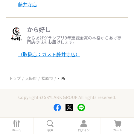
藤井寺店
から好し
からあげグランプリ9年連続金賞の本格からあげ専
門店の味をお届けします。
（取扱店：ガスト藤井寺店）
トップ
大阪府
松原市
別所
Copyright © SKYLARK GROUP All rights reserved.
ホ
検
ロ
カ
ー
索
グ
ー
ホーム
検索
ログイン
カート