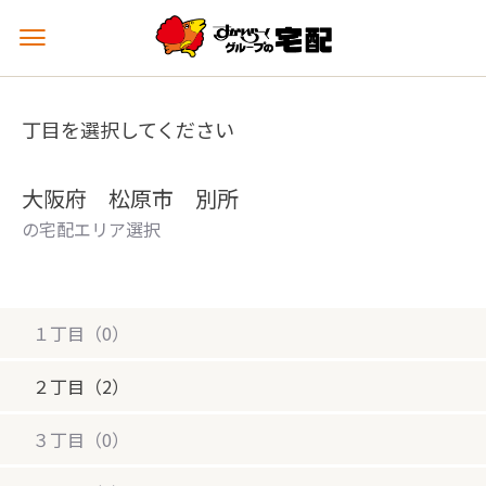
メ
ニ
ュ
ー
丁目を選択してください
を
開
く
大阪府 松原市 別所
の宅配エリア選択
１丁目（0）
２丁目（2）
３丁目（0）