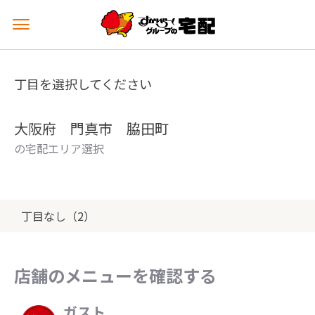
メ
ニ
ュ
ー
丁目を選択してください
を
開
く
大阪府 門真市 脇田町
の宅配エリア選択
丁目なし（2）
店舗のメニューを確認する
ガスト