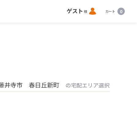
ロ
ゲスト
0
様
カート
グ
イ
ン
藤井寺市 春日丘新町
の宅配エリア選択