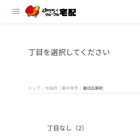
メ
ニ
ュ
ー
を
開
丁目を選択してください
く
トップ
大阪府
藤井寺市
春日丘新町
丁目なし（2）