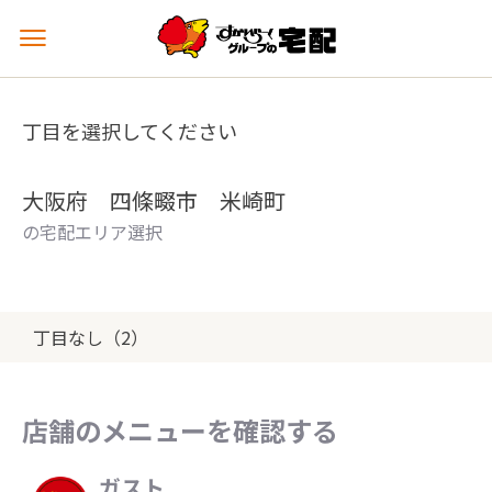
メ
ニ
ュ
ー
丁目を選択してください
を
開
く
大阪府 四條畷市 米崎町
の宅配エリア選択
丁目なし（2）
店舗のメニューを確認する
ガスト