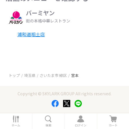
バーミヤン
街の本格中華レストラン
浦和道祖土店
トップ
埼玉県
さいたま市 緑区
宮本
Copyright © SKYLARK GROUP All rights reserved.
ホ
検
ロ
カ
ー
索
グ
ー
ホーム
検索
ログイン
カート