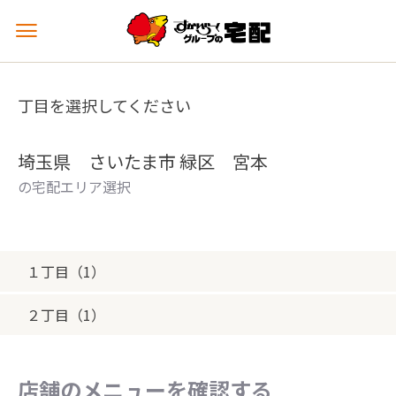
メ
ニ
ュ
ー
丁目を選択してください
を
開
く
埼玉県 さいたま市 緑区 宮本
の宅配エリア選択
１丁目（1）
２丁目（1）
店舗のメニューを確認する