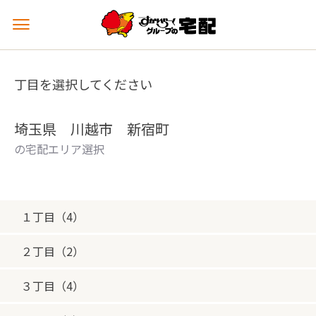
メ
ニ
ュ
ー
丁目を選択してください
を
開
く
埼玉県 川越市 新宿町
の宅配エリア選択
１丁目（4）
２丁目（2）
３丁目（4）