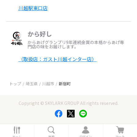
川越駅東口店
から好し
からあげグランプリ9年連続金賞の本格からあげ専
門店の味をお届けします。
（取扱店：ガスト川越インター店）
トップ
埼玉県
川越市
新宿町
Copyright © SKYLARK GROUP All rights reserved.
ホ
検
ロ
カ
ー
索
グ
ー
ホーム
検索
ログイン
カート