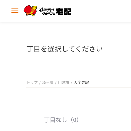
メ
ニ
ュ
ー
を
開
丁目を選択してください
く
トップ
埼玉県
川越市
大字寺尾
丁目なし（0）