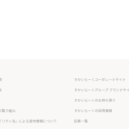
問
すかいらーくコーポレートサイト
法
すかいらーくグループ ブランドサ
すかいらーくのお持ち帰り
の取り組み
すかいらーくの採用情報
ビリティ法」による産地情報について
記事一覧