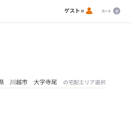
ロ
ゲスト
0
様
カート
グ
イ
ン
県 川越市 大字寺尾
の宅配エリア選択