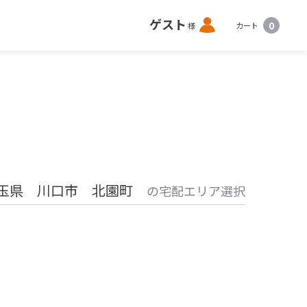
ロ
ゲスト
0
様
カート
グ
イ
ン
玉県 川口市 北園町
の宅配エリア選択