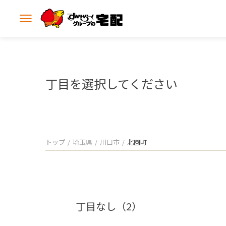
メ
ニ
ュ
ー
を
開
丁目を選択してください
く
トップ
埼玉県
川口市
北園町
丁目なし（2）