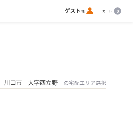
ロ
ゲスト
0
様
カート
グ
イ
ン
 川口市 大字西立野
の宅配エリア選択