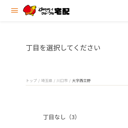
メ
ニ
ュ
ー
を
開
丁目を選択してください
く
トップ
埼玉県
川口市
大字西立野
丁目なし（3）