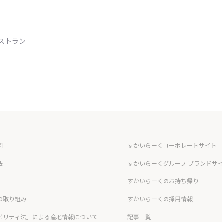
ストラン
問
すかいらーくコーポレートサイト
法
すかいらーくグループ ブランドサ
すかいらーくのお持ち帰り
の取り組み
すかいらーくの採用情報
ビリティ法」による産地情報について
記事一覧