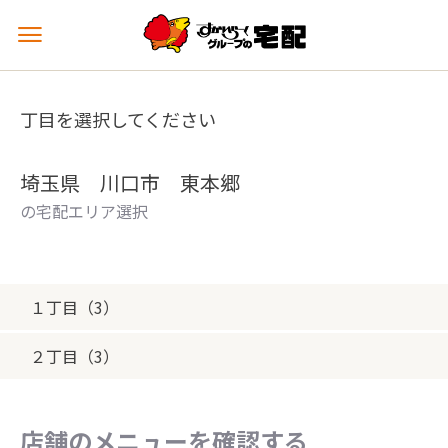
メ
ニ
ュ
ー
丁目を選択してください
を
開
く
埼玉県 川口市 東本郷
の宅配エリア選択
１丁目（3）
２丁目（3）
店舗のメニューを確認する