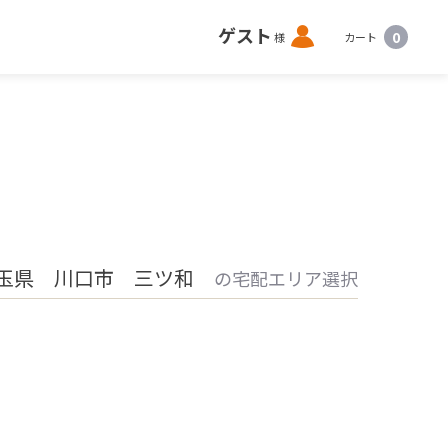
ロ
ゲスト
0
様
カート
グ
イ
ン
玉県 川口市 三ツ和
の宅配エリア選択