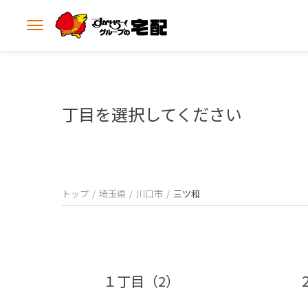
メ
ニ
ュ
ー
を
開
丁目を選択してください
く
トップ
埼玉県
川口市
三ツ和
１丁目（2）