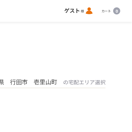
ロ
ゲスト
0
様
カート
グ
イ
ン
県 行田市 壱里山町
の宅配エリア選択