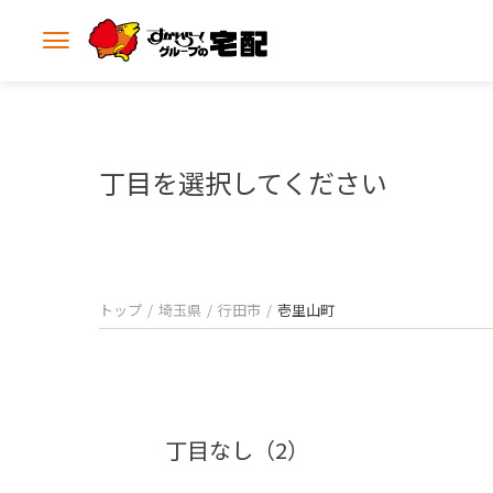
メ
ニ
ュ
ー
を
開
丁目を選択してください
く
トップ
埼玉県
行田市
壱里山町
丁目なし（2）