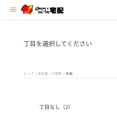
メ
ニ
ュ
ー
を
開
丁目を選択してください
く
トップ
埼玉県
行田市
中央
丁目なし（2）