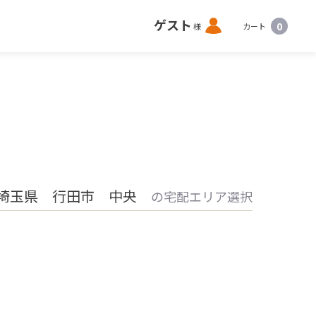
ロ
ゲスト
0
様
カート
グ
イ
ン
埼玉県 行田市 中央
の宅配エリア選択