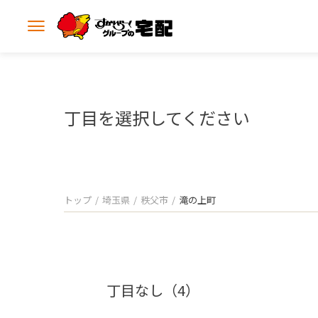
メ
ニ
ュ
ー
を
開
丁目を選択してください
く
トップ
埼玉県
秩父市
滝の上町
丁目なし（4）