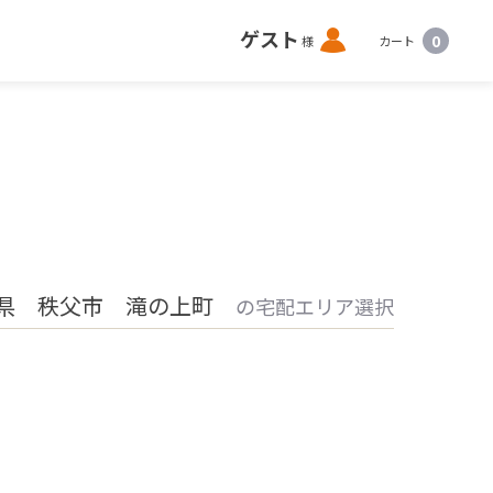
ロ
ゲスト
0
様
カート
グ
イ
ン
県 秩父市 滝の上町
の宅配エリア選択