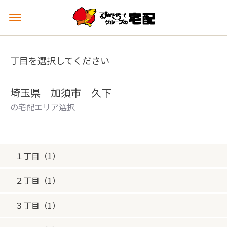
メ
ニ
ュ
ー
丁目を選択してください
を
開
く
埼玉県 加須市 久下
の宅配エリア選択
１丁目（1）
２丁目（1）
３丁目（1）