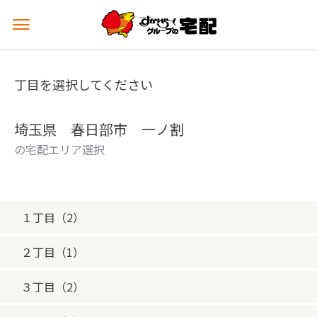
メ
ニ
ュ
ー
丁目を選択してください
を
開
く
埼玉県 春日部市 一ノ割
の宅配エリア選択
１丁目（2）
２丁目（1）
３丁目（2）