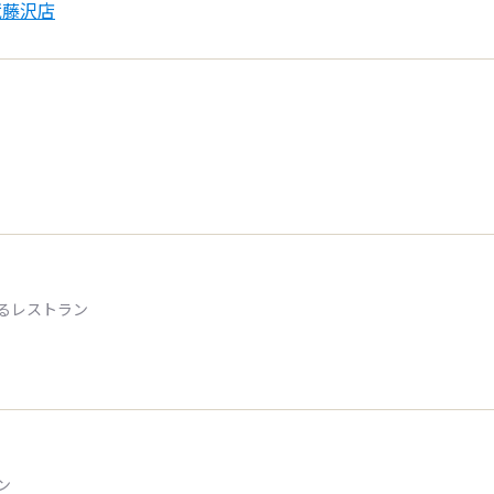
蔵藤沢店
るレストラン
ン