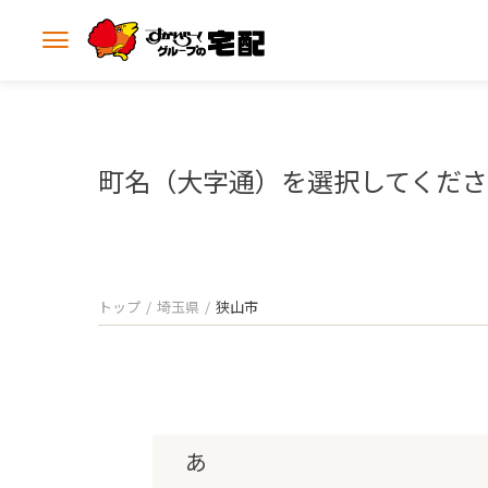
メ
ニ
ュ
ー
を
開
町名（大字通）を選択してくだ
く
トップ
埼玉県
狭山市
あ