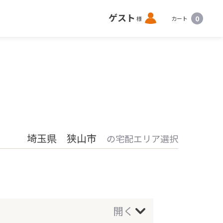
ロ
ゲスト
0
様
カート
グ
イ
ン
埼玉県 狭山市
の宅配エリア選択
開く