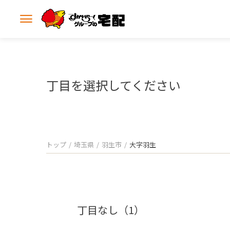
メ
ニ
ュ
ー
を
開
丁目を選択してください
く
トップ
埼玉県
羽生市
大字羽生
丁目なし（1）