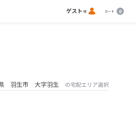
ロ
ゲスト
0
様
カート
グ
イ
ン
県 羽生市 大字羽生
の宅配エリア選択