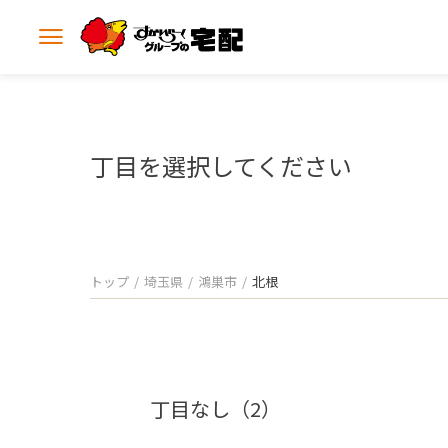
メ
ニ
ュ
ー
を
開
丁目を選択してください
く
トップ
埼玉県
鴻巣市
北根
丁目なし（2）