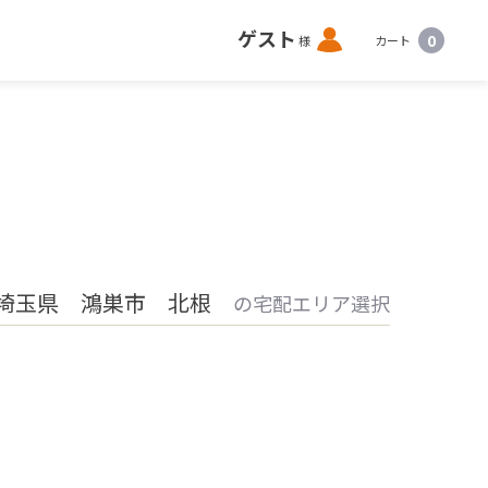
ロ
ゲスト
0
様
カート
グ
イ
ン
埼玉県 鴻巣市 北根
の宅配エリア選択