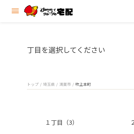
メ
ニ
ュ
ー
を
開
丁目を選択してください
く
トップ
埼玉県
鴻巣市
吹上本町
１丁目（3）