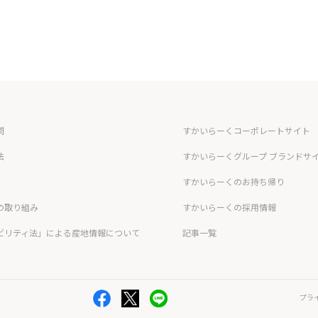
問
すかいらーくコーポレートサイト
法
すかいらーくグループ ブランドサ
すかいらーくのお持ち帰り
の取り組み
すかいらーくの採用情報
ビリティ法」による産地情報について
記事一覧
プラ