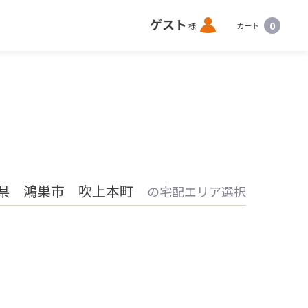
ロ
ゲスト
0
様
カート
グ
イ
ン
県 鴻巣市 吹上本町
の宅配エリア選択