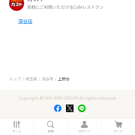
気軽にご利用いただけるCafeレストラン
深谷店
トップ
埼玉県
深谷市
上野台
Copyright © SKYLARK GROUP All rights reserved.
ホ
検
ロ
カ
ー
索
グ
ー
ホーム
検索
ログイン
カート