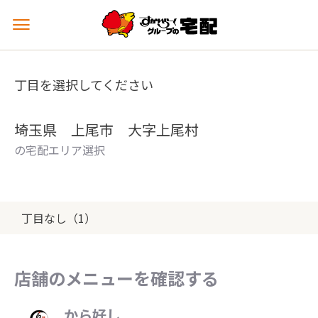
メ
ニ
ュ
ー
丁目を選択してください
を
開
く
埼玉県 上尾市 大字上尾村
の宅配エリア選択
丁目なし（1）
店舗のメニューを確認する
から好し