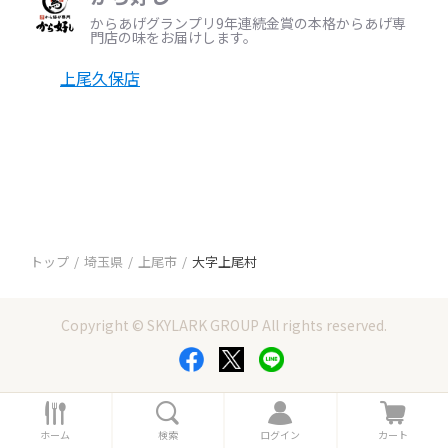
からあげグランプリ9年連続金賞の本格からあげ専
門店の味をお届けします。
上尾久保店
トップ
埼玉県
上尾市
大字上尾村
Copyright © SKYLARK GROUP All rights reserved.
ホ
検
ロ
カ
ー
索
グ
ー
ホーム
検索
ログイン
カート