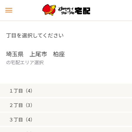
メ
ニ
ュ
ー
丁目を選択してください
を
開
く
埼玉県 上尾市 柏座
の宅配エリア選択
１丁目（4）
２丁目（3）
３丁目（4）