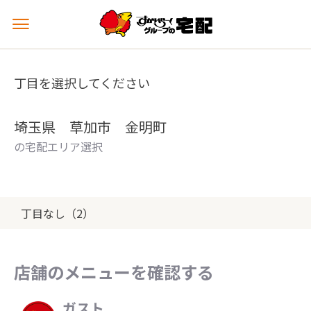
メ
ニ
ュ
ー
丁目を選択してください
を
開
く
埼玉県 草加市 金明町
の宅配エリア選択
丁目なし（2）
店舗のメニューを確認する
ガスト