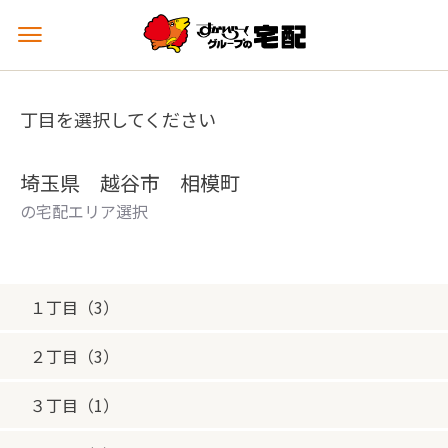
メ
ニ
ュ
ー
丁目を選択してください
を
開
く
埼玉県 越谷市 相模町
の宅配エリア選択
１丁目（3）
２丁目（3）
３丁目（1）