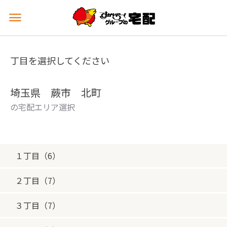
メ
ニ
ュ
ー
丁目を選択してください
を
開
く
埼玉県 蕨市 北町
の宅配エリア選択
１丁目（6）
２丁目（7）
３丁目（7）