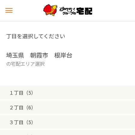
メ
ニ
ュ
ー
丁目を選択してください
を
開
く
埼玉県 朝霞市 根岸台
の宅配エリア選択
１丁目（5）
２丁目（6）
３丁目（5）